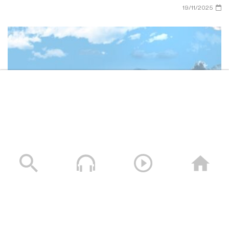
19/11/2025
وصايا الخالدين الشهيد – صالح عبدالله صالح جوين (أبو خليل)
19/11/2025