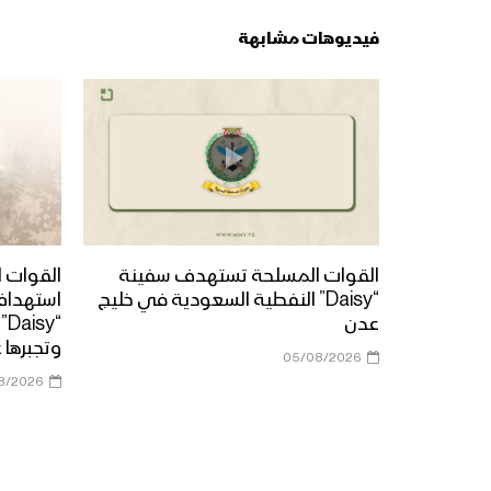
فيديوهات مشابهة
القوات المسلحة تستهدف سفينة
القوات ا
“Daisy” النفطية السعودية في خليج
استهداف
عدن
“y
وتجبرها 
05/08/2026
8/2026