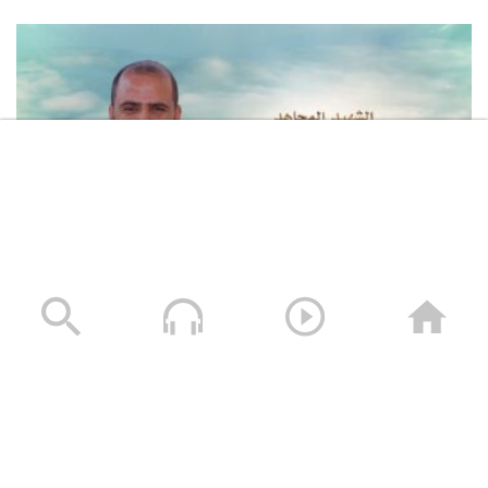
لكم الخلود – الشهيد محمد طه الجنيد (أبو طه)
13/01/2025