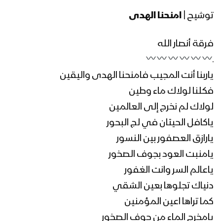
توشيح |
امنحنا الهدى
فرقة أنصار الله
ـ
ياربنا أنت المجيب فامنحنا الهدى واليقين
فكلنا لولاك ماء وطين
لولاك لم نخرج إلى العالمين
ياكافل الحيتان في لج البحور
يارازق العصفور بين النسور
يامنبت العود بجوف الصخور
ياعالم السر وانت الغفور
دنياك تجلوها بعين الشقي
كما تراها اعين المؤمنين
يامخرج الماء من جوف الصخور