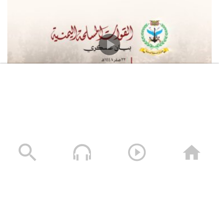
بيان القوات المسلحة اليمنية بشأن استهداف سفينة “وفاء”
النفطية السعودية شمالي البحر الأحمر أمام منطقة “ينبع”
وذلك بعدد من الصواريخ الباليستية وكانت الإصابة دقيقة
بفضل الله – 05 أغسطس 2026م
05/08/2026