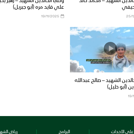
خالدين الشهيد – محمد خالد
وصايا الخالدين الشهيد – زهير يح
حيفي
علي قايد مره (أبو جبريل)
19/11/2025
25/
خالدين الشهيد – صالح عبدالله
ن (أبو خليل)
19/
على الأحداث
البرامج
رياض الشهد