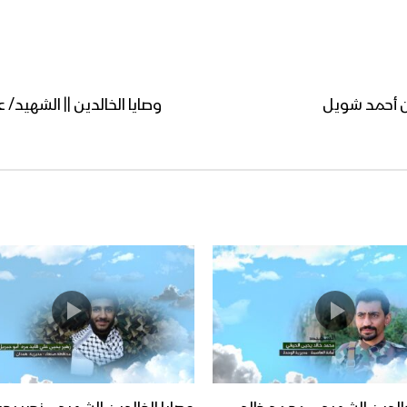
لان أحمد شويل
وصايا الخالدين || الشهيد