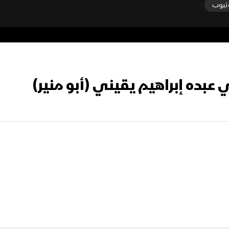
تيوب
ي عبده إبراهيم يقيني (أبو منير)