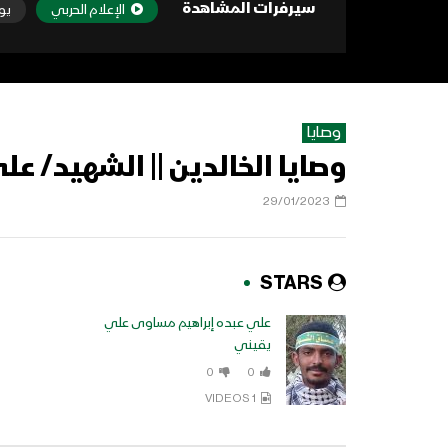
سيرفرات المشاهدة
الإعلام الحربي
يو
وصايا
وصايا الخالدين || الشهيد/ عل
29/01/2023
STARS
علي عبده إبراهيم مساوى علي
يقيني
0
0
1 VIDEOS