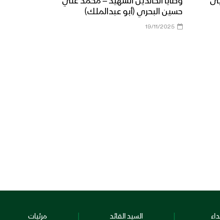
يى
وصايا الخالدين الشهيد – محمد علي
حسين البحري (أبو عبدالملك)
19/11/2025
اء
السيد القائد
مرئيات