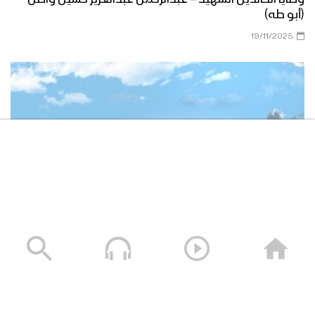
(أبو طه)
19/11/2025
وصايا الخالدين الشهيد – صالح عبدالله صالح جوين (أبو خليل)
19/11/2025