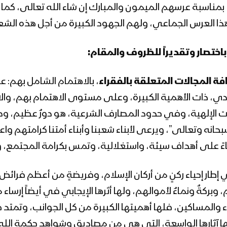
 بمناسبة عرسهم الميمون والمبارك إن شاء الله تعالى، كما 
 هذا العرس الجماعي، ولهم الجهود الكبيرة من أجل هذه الشعي
باختصار وتقديراً للظروف والمقام:
فة المجالات المتعلقة بالفقراء
، بالاهتمام الشامل بهم
ي، ذات الأهمية الكبيرة، وعلى مستوى الاهتمام بهم، والاه
ت الإلهية، وفي حدود المصارف الشرعية، هو دورٌ عظيم، ودور
سبحانه وتعالى”، ويرعى لأبناء شعبنا وأبناء أمتنا كرامتهم و
اءً على أهداف سيئة، واستغلالية، وتمس بكرامة المجتمع، و
طار إحياء ركنٍ من أركان الإسلام، وفريضةٍ من أعظم فرائض ال
وبركةٌ ونماءٌ لأموالهم، ولها أثرها الإيجابي في أيضاً إرساء 
اء والمساكين، فلها أهميتها الكبيرة من كل الجوانب، وتمتد هذ
 لها آثارها الواسعة، التي هي من مصاديق وشواهد حكمة الل