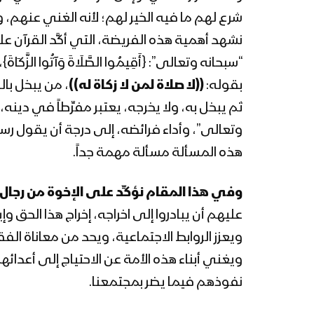
شرع لهم ما فيه الخير لهم؛ لأنه الغني عنهم، و
نشهد أهمية هذه الفريضة، التي أكَّد القرآن عليها
“سبحانه وتعالى”: {أَقِيمُوا الصَّلَاةَ وَآتُوا ال
بقوله:
((لا صلاة لمن لا زكاة له))
، من يبخل بال
ثم يبخل به، ولا يخرجه، يعتبر مفرِّطاً في دينه، و
وتعالى”، وأداء فرائضه، إلى درجة أن يقول رسو
هذه المسألة مسألة مهمة جداً.
وفي هذا المقام نؤكِّد على الإخوة من رجال 
عليهم أن يبادروا إلى اخراجه، إخراج هذا الحق وإ
ويعزز الروابط الاجتماعية، ويحد من معاناة الفقر
ويغني أبناء هذه الأمة عن الاحتياج إلى أعدائه
نفوذهم فيما يضر بمجتمعنا.