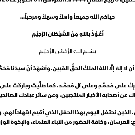
 6 ربيع الثاني 1444هـ، الموافق: 31 أكتوبر 2022م
حياكم الله جميعاً وأهلاً وسهلاً ومرحباً…
أَعُـوْذُ بِاللهِ مِنْ الشَّيْطَان الرَّجِيْمِ
بِـسْـــمِ اللهِ الرَّحْـمَـنِ الرَّحِـيْـمِ
لا إلهَ إلَّا اللهُ الملكُ الحقُّ المُبين، وأشهَدُ أنَّ سيدَنا مُحَمَّـ
وبارِكْ على مُحَمَّــدٍ وعلى آلِ مُحَمَّــد، كما صَلَّيْتَ وبارَكْت
اك عن أصحابه الأخيار المنتجبين، وعن سائر عبادك الصالح
سان، الذين نحتفل اليوم بهذا الحفل الذي أقيم ابتهاجاً له
 العرسان، وكافة الحضور من الآباء العلماء، والإخوة الو