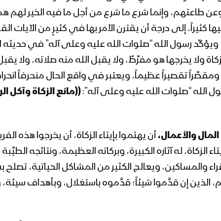
عن طاعتهم، وإنما شرع ما شرع من أجل ما فيه الخير لهم هم،
 كثيراً، إلى درجة أن يقترن الأمر بها في كثيرٍ من الآيات الق
زَّكَاةَ}، ويؤكِّد رسول الله “صلوات الله عليه وعلى آله” في حدي
زكاة ولا يخرجها هو مفرِّطٌ، ولا يقبل الله منه صلاته، ولا يق
مقصِّراً تقصيراً عظيماً، ويعتبر في واقع الحال منحرفاً انحرافا
ل الله “صلوات الله عليه وعلى آله”:
((مانع الزكاة وآكل الر
المال والأعمال،
أن يهتموا بإيتاء الزكاة، أن يخرجوا هذه ا
يتاء الزكاة، له آثاره الكبيرة، وبركاته العظيمة، ونتائجه الط
اء والمساكين، ويعالج الكثير من المشاكل الحياتية، تصلح به ا
م، الذين إن قدَّموا شيئاً؛ قدَّموه باستغلال، وبأهداف سيئة