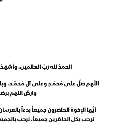
الاثنين:
الحمدُ لله رَبِّ العالمين، وأَشهَـدُ أن 
اللّهم صَلِّ على مُحَمَّــدٍ وعلى آلِ مُحَمَّــد، 
وارضَ اللهم برض
أيُّها الإخوة الحاضرون جميعاً بدءاً بالعر
نرحب بكل الحاضرين جميعاً، نرحب بالجميع: