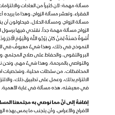
مسألة مهمة؛ لأن كثيراً من العادات والالتزام
الفقراء، وتعسِّر مسألة الزواج، وهذا ما يريد
مسألة الزواج، ومسألة الحلال، فيحاولون أن 
الزواج مسألة مهمة جداً، نقتدي فيها برسول الله “
النموذج في ذلك، وهذا شيءٌ معروفٌ في السيرة
البر والتقوى، والحفاظ على صلاح المجتمع، والح
والتواصي بالمرحمة، وهذا شيءٌ مهم، ونحن ن
المحافظات، من سلطات محلية، وشخصيات اجتما
الالتزام بذلك، وعمل على تطبيق ذلك، والالتز
في معيشته، هذه مسألة في غاية الأهمية.
إضافةً إلى أنَّ مما نوصي به مجتمعنا المس
الأفراح والأعراس، وأن يتجنب ما يمس بهذه اله