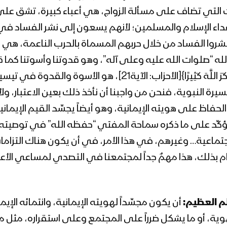
ات التي تضاف على مسألة الزواج، هي أعباء كبيرة، تشق على 
ه أعداء الإسلام والمسلمين؛ لأنهم يسعون إلى نشر الفساد ف
ينشروا الفساد من خلال حربهم المسماة بالحرب الناعمة، ه
صلوات الله عليه وعلى آله”، وهو قدوتنا وأسوتنا كما قال الله تع
أُسْوَةٌ حَسَنَةٌ لِمَنْ كَانَ يَرْجُو اللَّهَ وَالْيَوْمَ الْآخِرَ وَذَكَرَ
 النبوية، فنحن من واجبنا أن نأخذ ذلك بعين الاعتبار، ولأ
فاظ على هويته الإيمانية، وهو أيضاً يجسِّد القيم الإيماني
ؤكِّد على ما ذكره سماحة المفتي “حفظه الله” في توصيت
عية… وغيرهم، في هذا الأمر، في أن يكون هناك التزامات
ام بذلك، هذا مهمٌ جداً لمجتمعنا في التصدي لمساعي الأعد
لم العظيم:
أن يكون مجسِّداً لهويته الإيمانية، وانتمائه الإي
وية، أو ما يشكل ضرراً على المجتمع وعلى استقراره، مثل مس