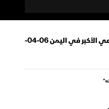
كلمة السيد عبدالملك بدرالدين الحوثي خلال مهرجان العرس الجماعي الأكبر في اليمن 06-04-
ه”