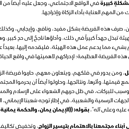
شكلةٍ كبيرة
في الواقع الاجتماعي، وجعل عليه أيضاً من الأج
المهم العناية بأداء الزكاة وإخراجها.
ن، صرف هذه الفريضة بشكلٍ مفيد، ونافع، وإيجابي، وكذلك 
ئة تبذل جهداً كبيراً في ذلك، وأداؤها ناجحٌ إلى حدٍ كبير،
م بشيء مما يدعم عمل هذه الهيئة، فليقدمه إليها، بعيداً عن
ن هذه الفريضة العظيمة؛ لإدراكهم لأهميتها في واقع الحياة، 
ل
، ومن يدور في فلكهم، ويتعاون معهم، حاربوا فريضة الزك
قيمتها، وأثرها، ونتائجها، وحاولوا أيضاً أن يحرموا المجتمع
وسبب للبركات، في ظل حربهم الشعواء على الإسلام والمسلم
ت الرسمية والشعبية، في إطار توجه شعبنا الإيماني، الذي
له عليه وعلى آله”،
بقوله:
((الإيمان يمان، والحكمة يمانية)
 أبناء مجتمعنا بالاهتمام بتيسير الزواج
، وتخفيض تكاليف