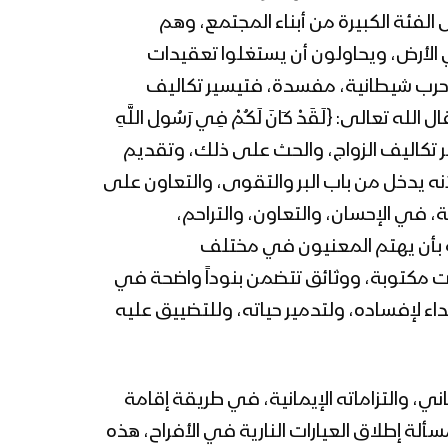
الفئة الكبيرة من أبناء المجتمع، وهم
ي الأرض، ويحاولون أن يستغلوا تعقيدات
ي حرب شيطانية، مفسدة، فتيسير تكاليف
الى: {لَقَدْ كَانَ لَكُمْ فِي رَسُولِ اللَّهِ
 اللَّهَ كَثِيرًا}[الأحزاب: الآية21]، هو الأسوة والقدوة في تيسير تكاليف الزواج، والحث على ذلك، وتقديم
نه يدخل من باب البر والتقوى، والتعاون على
ة، في الإحسان، والتعاون، والتراحم،
ه بأن يهتم المعنيون في مختلف
 مكتوبة، ووثائق تتضمن بنوداً واضحة في
اء لإفساده، ولتدمير حياته، وللتضييق عليه
ماني، والتزاماته الإيمانية، في طريقة إقامة
ألة إطلاق العيارات النارية في الأفراح، هذه