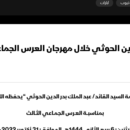
تيوب
آبارات
ة السيد القائد/ عبد الملك بدر الدين الحوثي “يحفظه الل
بمناسبــة العـرس الجمـاعي الثـالث