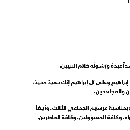
ـداً عبدُهُ ورَسُــوْلُه خاتمُ النبيين
.
َ على إبراهيمَ وعلى آلِ إبراهيمَ إنك حميدٌ مجيدٌ،
ين والمجاهدين.
م، وبمناسبة عرسهم الجماعي الثالث، وأيضاً
زراء، وكافة المسؤولين، وكافة الحاضرين.