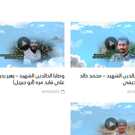
خالدين الشهيد – محمد خالد
وصايا الخالدين الشهيد – زهير يح
حيفي
علي قايد مره (أبو جبريل)
19/11/2025
25/