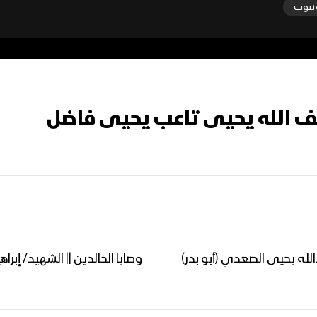
تيوب
ضيف الله يحيى تاعب يحيى فاضل
دالله يحيى الصعدي (أبو بدر)
وصايا الخالدين || الشهيد/ إب