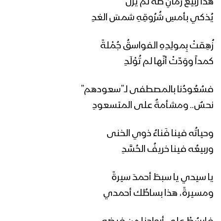
هذا ربيعُ زمانِ طه لم يزل
يُذكي بأمسِ شُرُوقِهِ شمسَ الغدِ
زُهِقتْ بِمولِدِهِ الفواسقُ جُمْلةً
كمداً ووَدّتْ أنّها لم تُوْلَدِ
فسُعُودُنا بالمصطفى لـ”سعودهم”
نحسٌ.. ومشأمةٌ على المتسعودِ
وحياتُه فينا فَناءُ ذوي الخنى
وربيعُه فينا خريفُ الحُسَّدِ
يا سيدي يا سبطَ أحمدَ سيرةً
ومسيرةً، هذا بساطُك أحمدي