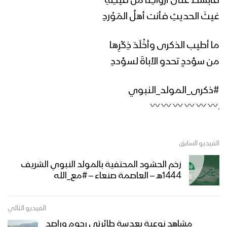
فابسُطْ على أرواحِنا من فيضِهِ
غيثَ الحديثِ فأنت أهلُ المَوْردِ
ما أطيب الذكرى وأخْلَدَ ذِكْرِها
من سؤددٍ تحدو الأباةَ لسؤددِ
#ذكرى_المولد_النبوي
ـ
الفيديو السابق
زخم الحشود المحتفية بالمولد النبوي الشريف
1444هـ – العاصمة صنعاء – #مع_الله
الفيديو التالي
مشاهد نوعية بعدسة طائرتي رجوم وراصد