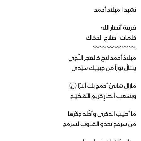
نشيد | ميلاد أحمد
فرقة أنصار الله
كلمات | صلاح الدكاك
ـ
ميلادُ أحمدَ لاح كالفجرِ النّدِي
ينثالُ نوراً من جبينِك سيّدي
مازالَ شانئُ أحمدٍ بك أبترًا (ن)
وبشعبِ أنصارٍ كَريمِ الـْمَــحْـتِــدِ
ما أطيبَ الذكرى وأخْلَدَ ذِكْرِها
من سرمدٍ تحدو القلوبَ لسرمدِ