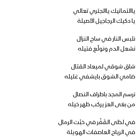
ياالتماتيك ياالجتري تعالي
يا دكيك الرجاجيل الأصيلة
نلبس النار في ساح النزالِ
نشعل الدم ونولّع فتيله
شاق شوقي لميعاد القتالِ
ضاميَ الشوق بايشفي غليله
نرسم المجد باطراف النصالِ
من بغى العز يركب ظهر خيله
في لظى القَفْر في خبْت الرمالِ
في الرياح العاصفات الهويلة