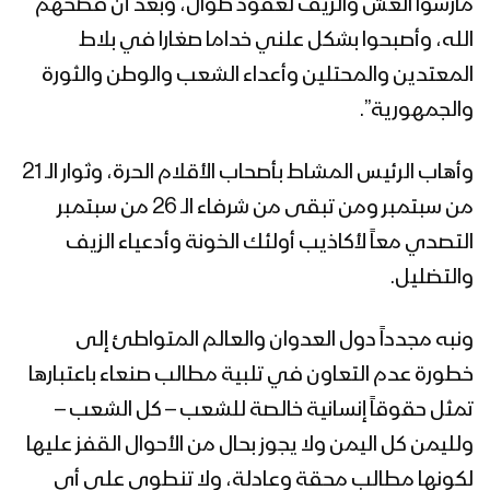
مارسوا الغش والزيف لعقود طوال، وبعد أن فضحهم
الله، وأصبحوا بشكل علني خداما صغارا في بلاط
المعتدين والمحتلين وأعداء الشعب والوطن والثورة
والجمهورية”.
وأهاب الرئيس المشاط بأصحاب الأقلام الحرة، وثوار الـ 21
من سبتمبر ومن تبقى من شرفاء الـ 26 من سبتمبر
التصدي معاً لأكاذيب أولئك الخونة وأدعياء الزيف
والتضليل.
ونبه مجدداً دول العدوان والعالم المتواطئ إلى
خطورة عدم التعاون في تلبية مطالب صنعاء باعتبارها
تمثل حقوقاً إنسانية خالصة للشعب – كل الشعب –
ولليمن كل اليمن ولا يجوز بحال من الأحوال القفز عليها
لكونها مطالب محقة وعادلة، ولا تنطوي على أي