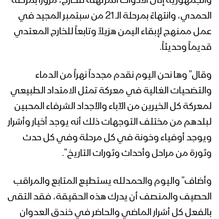
والجمهورية إلى الأدوات المرتهنة للخارج، مروراً بمرحلة
الحمدي، وانتهاءً بمرحلة الـ 21 من سبتمبر المجيد في
عمل ممنهج لإبقاء اليمن هزيلاً وتابعاً للخارج المعتدي
قديماً وحديثاً.
وقال” وها نحن اليوم نقدم مجدداً نهراً من الدماء
والتضحيات الغالية في معركة تمثل الامتداد الطبيعي
لمعركة كل الخيرين من الآباء والأجداد الشرفاء المحبين
لبلدهم من مختلف التوجهات ذلك أنه يوجد أخيار وأشرار
ويوجد أوفياء وخونة في كل مرحلة وفي كل حدث
وثورة من مراحل وأحداث وثورات التاريخ”.
وأضاف” واليوم والحمدلله يستطيع المتابع والمراقب
الحصيف والمنصف أن يدرك هذه الحقيقة، فقد التقى
بالفعل كل أشرار الماضي والحاضر في خندق العدوان