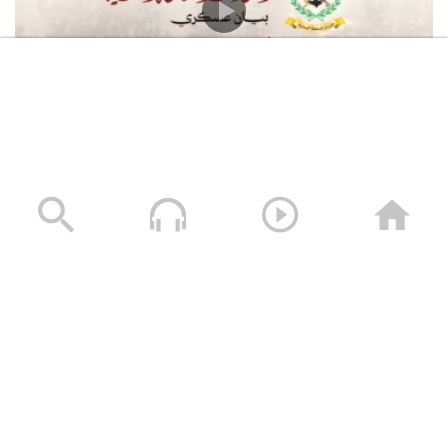
القوات المسلحة اليمنية تعلن استهداف سفينة النفط
السعودية “Daisy” أثناء إبحارها في خليج عدن وتجبرها على
العودة
05/08/2026