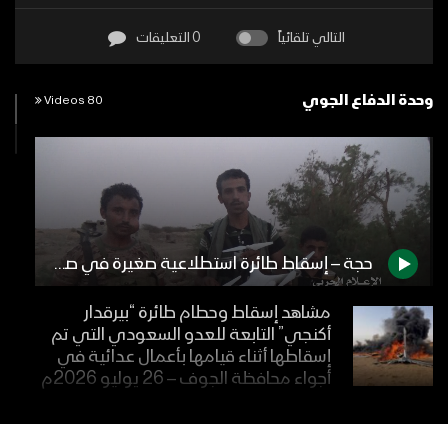
التالي تلقائياً
0 التعليقات
وحدة الدفاع الجوي
80 Videos
حجة – إسقاط طائرة استطلاعية صغيرة في صحراء ميدي
مشاهد إسقاط وحطام طائرة “بيرقدار
أكنجي” التابعة للعدو السعودي التي تم
إسقاطها أثناء قيامها بأعمال عدائية في
أجواء محافظة الجوف – 26 يوليو 2026م
مشاهد اسقاط طائرة أمريكية نوع MQ9
بصاروخ أرض جو محلي الصنع أثناء قيامها