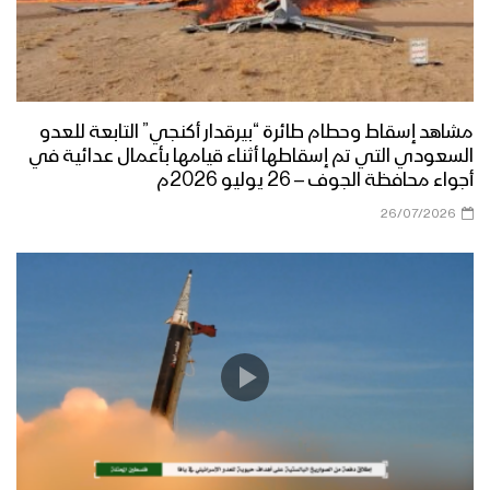
ضمن الدعم العسكري لكيان العدو
الإسرائيلي 8-11-2023م
صنعاء – مشاهد لحطام الطائرة التجسسية
المقاتلة CH4 التي اسقطتها الدفاعات
الجوية في سماء العاصمة صنعاء
مشاهد إسقاط وحطام طائرة “بيرقدار أكنجي” التابعة للعدو
السعودي التي تم إسقاطها أثناء قيامها بأعمال عدائية في
أجواء محافظة الجوف – 26 يوليو 2026م
حجة – مشاهد حطام طائرة ” كاريال”
التجسسية المقاتلة التي تم اسقاطها
26/07/2026
بمديرية حيران 21-05-2022م
حجة – مشاهد حطام طائرة CH4 التجسسية
التي تم اسقاطها وهي تخرق الهدنة في
جبهة حرض 2022/05/04م
حجة – حطام الطائرة الأمريكية التجسسية
Scan Eagle التي اسقطتها الدفاعات
الجوية بمديرية حرض 08-03-2022