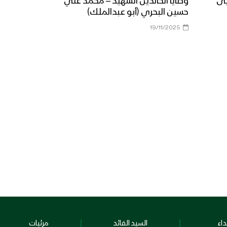
يى
وصايا الخالدين الشهيد – محمد علي
حسين البحري (أبو عبدالملك)
19/11/2025
اء
السيد القائد
مرئيات