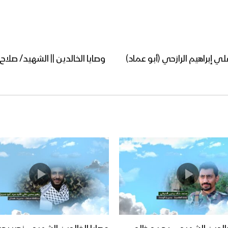
لي إبراهيم الرازحي (أبو عماد)
وصايا الخالدين || الشهيد/ ص