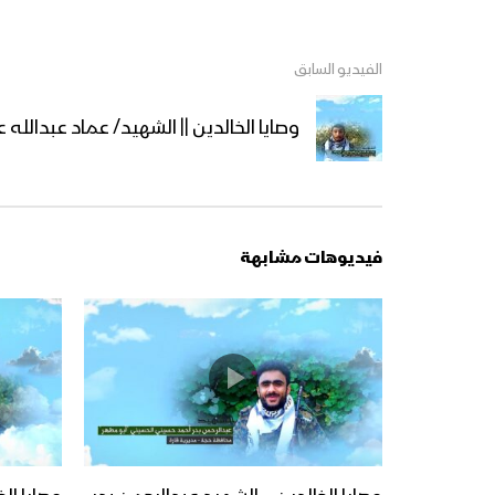
الفيديو السابق
وصايا الخالدين || الشهيد/ عماد عبدالله ع
فيديوهات مشابهة