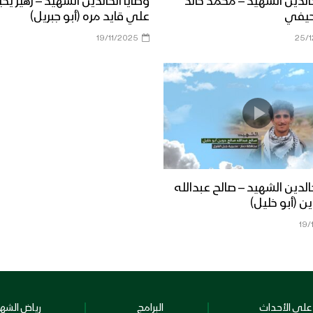
خالدين الشهيد – محمد خالد
وصايا الخالدين الشهيد – زهير يح
حيفي
علي قايد مره (أبو جبريل)
19/11/2025
25/
خالدين الشهيد – صالح عبدالله
ن (أبو خليل)
19/
على الأحداث
البرامج
رياض الشهد