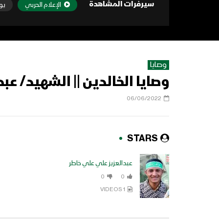
سيرفرات المشاهدة
الإعلام الحربي
يو
وصايا
وصايا الخالدين || الشهيد/ عب
06/06/2022
STARS
عبدالعزيز علي علي خاطر
0
0
1 VIDEOS