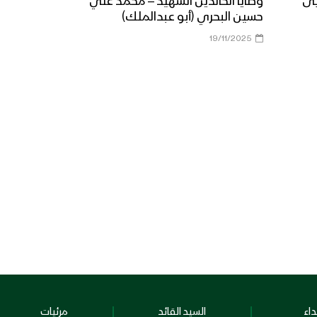
يى
وصايا الخالدين الشهيد – محمد علي
حسين البحري (أبو عبدالملك)
19/11/2025
اء
السيد القائد
مرئيات