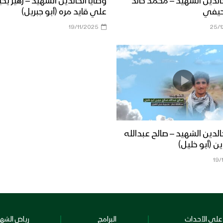
خالدين الشهيد – محمد خالد
وصايا الخالدين الشهيد – زهير يح
حيفي
علي قايد مره (أبو جبريل)
19/11/2025
25/
خالدين الشهيد – صالح عبدالله
ن (أبو خليل)
19/
على الأحداث
البرامج
رياض الشهد