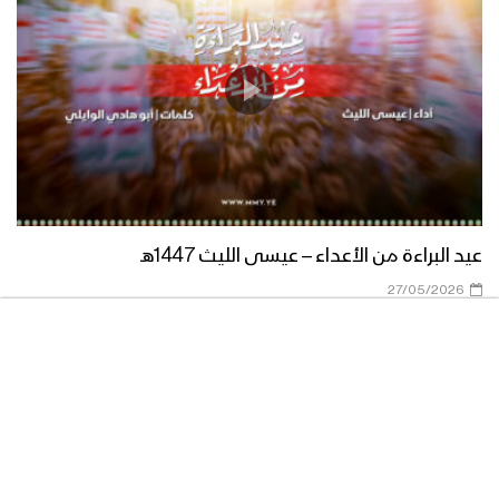
زامل برّاق 21 سبتمبر – عيسى الليث 1438هـ
نشيد بآل محمد
عيد البراءة من الأعداء – عيسى الليث 1447هـ
27/05/2026
زامل اليماني بميدانه – عيسى الليث
1438هـ
زامل الله أكبر ترفع المعنويات | عيسى
الليث – 1438هـ