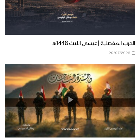
زامل المعلم – عيسى الليث 1439هـ
الحرب المفصلية | عيسى الليث 1448هـ
زامل ارعدي يا بندقي – عيسى الليث
20/07/2026
1439هـ
زامل محراب الكرامة | عيسى الليث
زامل قوم المراجل – عيسى الليث 1438هـ