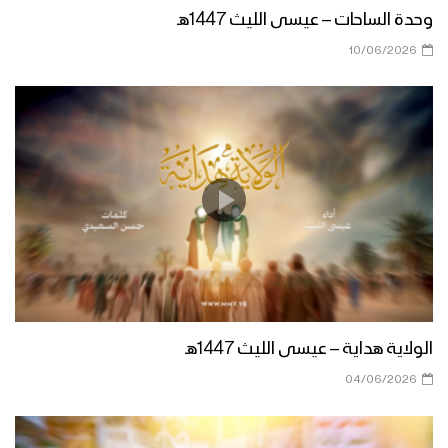
زامل رساله من المرابطين في ميدي الى
وحدة الساحات – عيسى الليث 1447هـ
السيد القائد – عيسى الليث 1438هـ
10/06/2026
زامل رسالة من وادي نجران إلى السيد
عبدالملك – عيسى الليث 1438هـ
زامل داخل الجبهات عيدي – عيسى الليث
1438هـ
زامل جريح الحرب – عيسى الليث 1438هـ
الولاية هداية – عيسى الليث 1447هـ
04/06/2026
زامل ثقة بالله – عيسى الليث 1438هـ