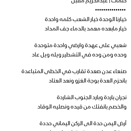
كلمات | عبدالكريم مقبل
‏ •••••••••••••••
زامل حي فزعات النشامى – عيسى الليث
خيارنا الوحدة خيار الشعب كلمه واحدة
1439هـ
خيار مابعده معمد بالدماء جف المداد
زامل الطاهش البطاش – عيسى الليث
شعبي على عهدة وارضي واحدة متوحدة
1439هـ
وحده ومن وده في التشطير ويله ويل عاد
صنعاء عدن صعدة تقارب في الخطى المتباعدة
زامل السيوف الصوارم – عيسى الليث
1438هـ
بانحزم العدة بوجة الغزو ونعد العتاد
نجران باردة وبارد الجنوب الشاردة
زامل اضرب على أبوظبي – عيسى الليث
والخصم بانفتك من قيده ونصليه الوقاد
1439هـ
أرض اليمن حدة الى الركن اليماني حددة