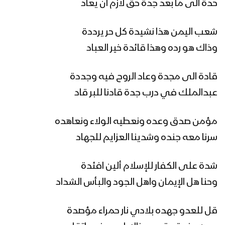
زامل يا يمن افرح بميلاد طه – عيسى الليث
حدة الى ما بعد جدة حق لازم ان يعاد
1439هـ
شعب اليمن هذا نشيدة كل حر يرددة
وذاك هو رده وهذا قائدة خير العباد
زامل هو الله – عيسى الليث 1439هـ
قادة الى مجدة وعاد الروح فيه وجددة
عبدالملك في درب جدة قادنا للبر قاد
زامل مغازي الليل – عيسى الليث 1439هـ
مؤمن صدق وعده ونعطيه الولاء ونعاهده
سرنا معه جنده وشدينا العزايم للجهاد
زامل صدق الوعود | عيسى الليث – 1439هـ
شدة على الكفار للإسلام ألين افئدة
وحنا هل الإيمان واهل الجود والبأس الشداد
زامل شيعة الكرار – عيسى الليث 1439هـ
قل للعدو جهده بلادي نار حمراء مؤصدة