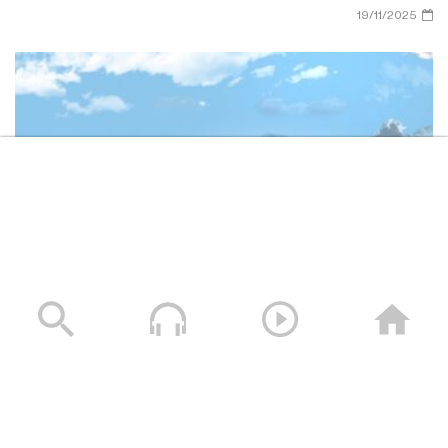
19/11/2025
وصايا الخالدين الشهيد – صالح عبدالله صالح جوين (أبو خليل)
19/11/2025