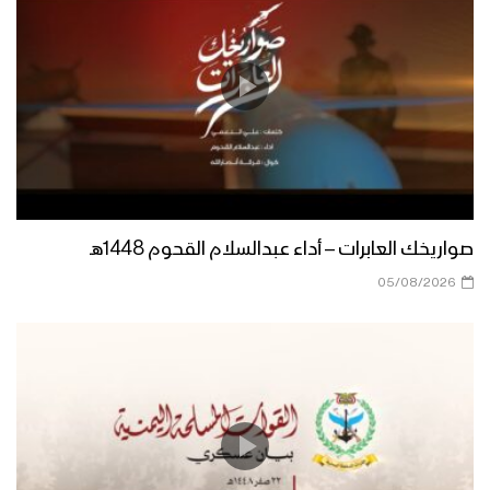
أجواء العمشية
مأرب – مشاهد حطام طائرة التجسس
الأمريكية (Scan Eagel) التي تم إسقاطها
في منطقة الجوبة أثناء قيامها بمهام
عدائية
جيزان – مشاهد حطام الطائرة التجسسية
الأمريكية نوع RQ-20 التي تم اسقاطها
في المدافن
صواريخك العابرات – أداء عبدالسلام القحوم 1448هـ
مشاهد حطام طائرة التجسس الأمريكية
05/08/2026
سكان إيغل Scan Eagle التي تم إسقاطها
في مديرية مدغل أثناء قيامها بأعمال
عدائية – مأرب
صعدة – مشاهد حرارية لإسقاط الطائرة
التجسسية المقاتلة ” WING LOONG 2 ”
صينية الصنع بصاروخ أرض-جو في مديرية
كتاف