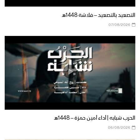
الجوية بمديرية حرض 08-03-2022
التصعيد بالتصعيد – فلاشة 1448هـ
حجة – حطام الطائرة الامريكية الصنع نوع
سكان ايقل التي اسقطتها الدفاعات الجوية
07/08/2026
في سماء مديرية حرض
مأرب – حطام الطائرة التجسسية الأمريكية
سكان إيجل عقب اسقاطها بصاروخ أرض-جو
أثناء قيامها بمهام عدائية في سماء
مديرية الجوية
الجوف – مشاهد حطام الطائرة الأمريكية
التجسسية المقاتلة MQ1 التي اسقطتها
الدفاعات الجوية في سماء محافظة
الجوف
حجة – اسقاط طائرة تجسسية مقاتلة نوع
الحرب شبابه | أداء أمين حمزة – 1448هـ
سي اتش فور “صينية الصنع” في حرض 10-
02-2022م
06/08/2026