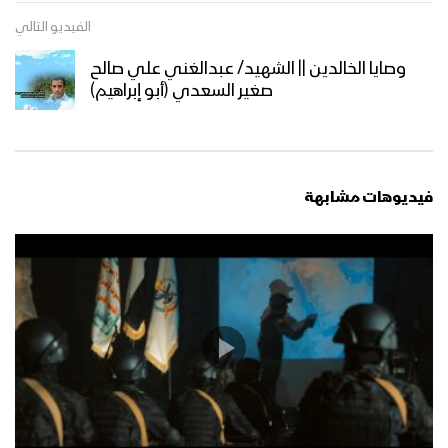
الدفاعات الجوية اليمنية تسقط طائرة
MQ9 الأمريكية في أجواء محافظة
الفيديو التالي
الحديدة بصاروخ أرض-جو محلي الصنع –
وصايا الخالدين || الشهيد/ عبدالغني علي صالح
19-02-2024م
صغير السعدي (أبو إبراهيم)
الدفاعات الجوية اليمنية تسقط طائرة
MQ9 الأمريكية أثناء قيامها بمهام عدائية
ضمن الدعم العسكري لكيان العدو
الإسرائيلي 8-11-2023م
فيديوهات مشابهة
صنعاء – مشاهد لحطام الطائرة التجسسية
المقاتلة CH4 التي اسقطتها الدفاعات
الجوية في سماء العاصمة صنعاء
حجة – مشاهد حطام طائرة CH4 التجسسية
التي تم اسقاطها وهي تخرق الهدنة في
جبهة حرض 2022/05/04م
حجة – حطام الطائرة الأمريكية التجسسية
Scan Eagle التي اسقطتها الدفاعات