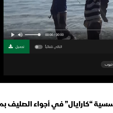
00:00 / 00:00
التالي تلقائياً
تحميل
تيوب
سية “كارايال” في أجواء الصليف بم