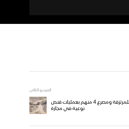
الفيديو التالي
عسير – احراق مدرعة وطقم للمرتزقة ومصرع 4 منهم بعمليات قنص
نوعية في مجازة