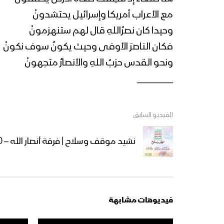
مع الأعراب أمريكا وإسرائيل يحتشدونْ
وحيدا كان نصرُاللهِ قال لهم ستنهزمونْ
فكان الناصرَ الأوفى وحيث يكونُ سوف نكونْ
ونحو القدس حزبُ اللهِ والأنصارُ متجهونْ
_________
الفيديو السابق
نشيد موقف وسلاح | فرقة أنصار الله – 1440هـ
فيديوهات مشابهة