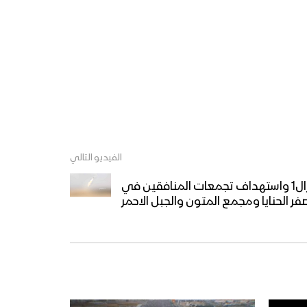
فلاش كُلُ عامٍ ثبات وانتصار –
فرقة أنصار الله
موال شهاب للكعبة | فرقة
أنصار الله – 1440هـ
الفيديو التالي
كليب يا كعبة الله نهواكِ | فرقة
الجوف – اطلاق 2 صواريخ زلزال1 واستهداف تجمعات المنافقين في
أنصار الله – 1440هـ
فر الحنايا ومجمع المتون والجبل الاحمر
فلاشة السن بالسن | فرقة أنصار
الله – 1440هـ