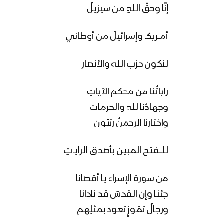
إنّا وحقِّ اللهِ من سيزيلُ
أمــريكا وإسرائيلَ من أوطاني
لنكونَ حزبَ اللهِ والأنصارِ
راياتُنا من محكم الآياتِ
وجهادُنا لله والحرماتِ
واختارنا الرحمنُ ربّيّون
للـــفتحِ المبين بأصدق الراياتِ
من سورة الإسراء يا أقصانا
جئنا وإن القدسَ قد نادانا
ورجالُ تمّوزٍ تعود بمثلِهم