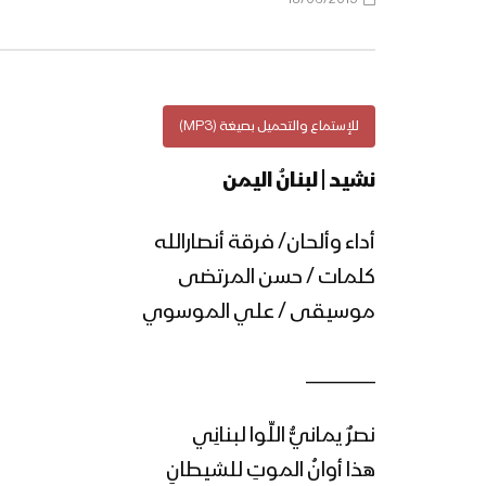
للإستماع والتحميل بصيغة (MP3)
نشيد | لبنانُ اليمن
أداء وألحان/ فرقة أنصارالله
كلمات / حسن المرتضى
موسيقى / علي الموسوي
________
نصرٌ يمانيُّ اللِّوا لبنانِي
هذا أوانُ الموتِ للشيطانِ