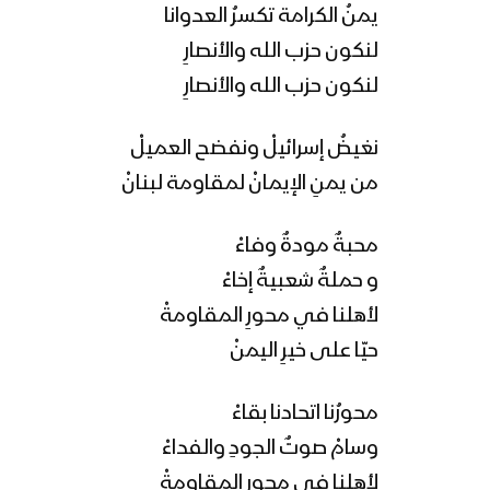
يمنُ الكرامة تكسرُ العدوانا
لنكون حزب الله والأنصارِ
لنكون حزب الله والأنصارِ
نغيضُ إسرائيلْ ونفضح العميلْ
من يمنِ الإيمانْ لمقاومة لبنانْ
محبةٌ مودةٌ وفاءْ
و حملةٌ شعبيةٌ إخاءْ
لأهلنا في محورِ المقاومةْ
حيّا على خيرِ اليمنْ
محورُنا اتحادنا بقاءْ
وسامْ صوتٌ الجودِ والفداءْ
لأهلنا في محورِ المقاومةْ