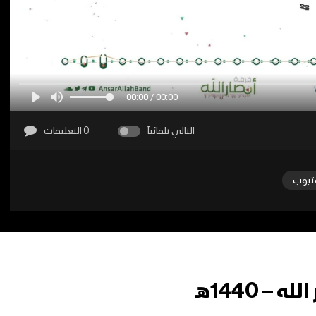
00:00 / 00:00
التالي تلقائياً
0 التعليقات
تيوب
– 1440هـ