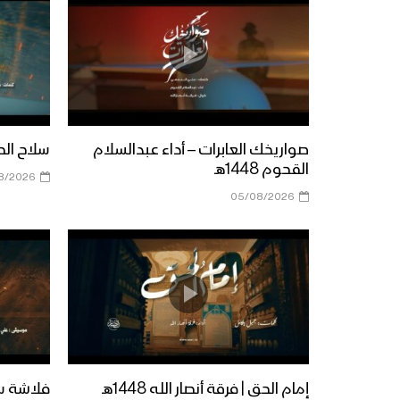
صواريخك العابرات – أداء عبدالسلام
سلاح الحق |
القحوم 1448هـ
8/2026
05/08/2026
إمام الحق | فرقة أنصار الله 1448هـ
فلاشة سن