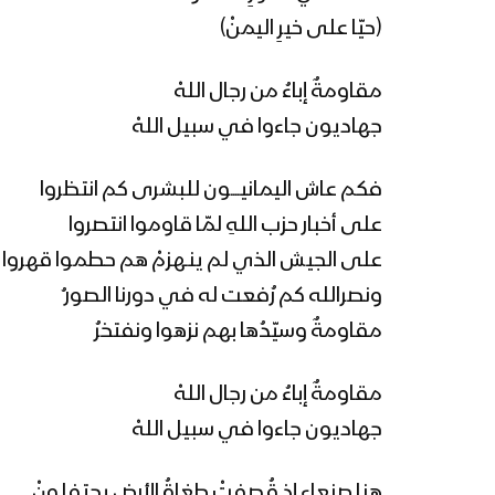
(حيّا على خيرِ اليمنْ)
مقاومةٌ إباءُ من رجال اللهْ
جهاديون جاءوا في سبيل اللهْ
فكم عاش اليمانيــــون للبشرى كم انتظروا
على أخبار حزب اللهِ لمّا قاوموا انتصروا
على الجيش الذي لم ينـهزمْ هم حطموا قهروا
ونصرالله كم رُفعت له في دورنا الصور ُ
مقاومةٌ وسيّدُها بهم نزهوا ونفتخرُ
مقاومةٌ إباءُ من رجال اللهْ
جهاديون جاءوا في سبيل اللهْ
هنا صنعاء إذ قُصِفتْ طغاةُ الأرض يحتفلونْ