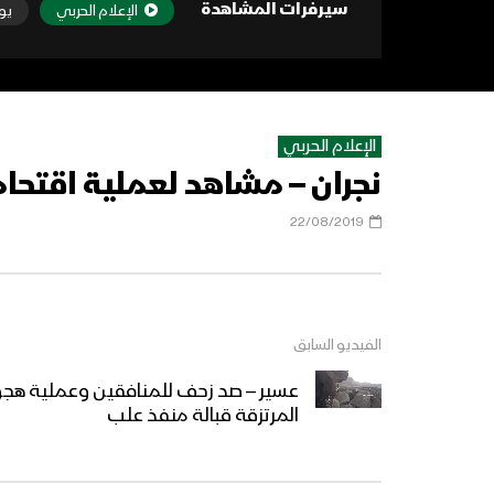
سيرفرات المشاهدة
الإعلام الحربي
يو
الإعلام الحربي
نجران – مشاهد لعملية اقتح
22/08/2019
الفيديو السابق
عسير – صد زحف للمنافقين وعملية ه
المرتزقة قبالة منفذ علب