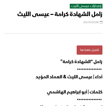
إصدارات عيسى الليث
زامل الشهادة كرامة – عيسى الليث
زامل بكيل – عيسى الليث
25/01/2018
زامل لابتي رازح – عيسى الليث
للتنزيل ضغط هنا
زامل “الشهادة كرامة”
زامل حي جند الله | عيسى الليث
‏
•••••••••••••••
أداء | عيسى الليث & العماد المؤيد
زامل سنواصل | عيسى الليث & العماد
المؤيد
كلمات | ‏أبو ابراهيم الهاشمي
‏ •••••••••••••••