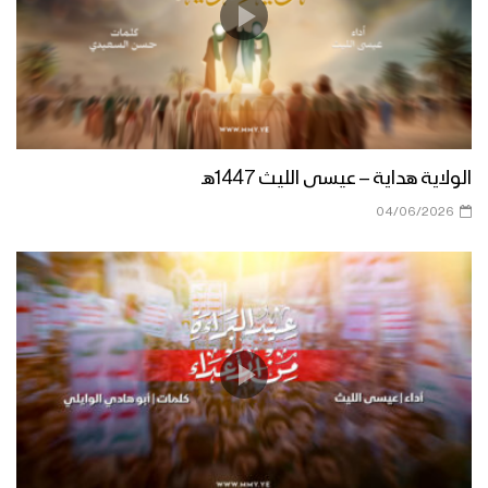
زامل بشائر النصر اليماني – عيسى الليث
زامل شهر الله | عيسى الليث – 1439هـ
الولاية هداية – عيسى الليث 1447هـ
04/06/2026
مونتاج زامل طبلة الحرب – عيسى الليث
مونتاج زامل مونة الآجال | عيسى الليث
زامل نعشق العز – عيسى الليث