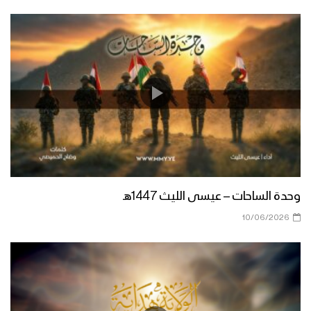
زامل القدس موعدنا | عيسى الليث 1439هـ
مونتاج زامل قسم ماننحني – عيسى الليث
زامل الصبر صبرين | عيسى الليث
وحدة الساحات – عيسى الليث 1447هـ
10/06/2026
زامل اهداء من وادي نحران الى السيد حسن
نصرالله – عيسى الليث