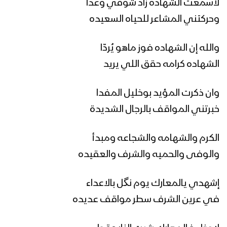
لاسمعت الشهاده زاد شوقي وعدّا
زامل العز في حد السيوف – عيسى الليث
وحركتني المشاعر للحياه السعيده
والله إن الشهاده فوز ماهو يُردّا
زامل الموت الأزول | عيسى الليث
الشهاده كرامه حقق اللي يريد
وان ذكرت المؤيد بوخليل المفدا
خبرتني المواقف بالرجال الشديدة
زامل فيلق الأهنوم – عيسى الليث
الكرم والشهامه والشجاعه ومبدأ
والوفى والحميه والشرف والعقيده
ساحة الإعداد – عيسى الليث
إشهدي يالمعارك يوم نگل بالاعداء
في عرين الشرف سطر مواقف عديده
زامل شامخ كياني | عيسى الليث