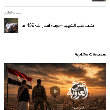
الفيديو التالي
زامل صوارم وكيل الموت – عيسى الليث
نشيد كتب الشهيد – فرقة انصار الله 1439هـ
زامل يا رجال القبائل – عيسى الليث
فيديوهات مشابهة
زامل أحفاد الأشتر – عيسى الليث
زامل الصماد3 – عيسى الليث