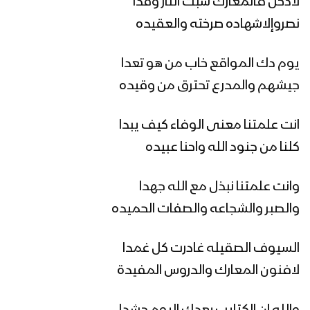
لادخل فالمعارك شبت النار وقدا
نصروإلاشهاده صرخته والعقيده
زامل نور الهدى – عيسى الليث
يوم دك المواقع خاب من هو تعدا
جيشهم والمدرع تحترق من وقيده
مونتاج زامل ملاحم النصر – عيسى الليث
انت علمتنا معنى الوفاء كيف يبدا
1440هـ
كلنا من جنود الله واحنا عبيده
وانت علمتنا نبذل مع الله جهدا
زامل كلمة واحدة – عيسى الليث
والصبر والشجاعه والصفات الحميده
السيوف الصقيله غادرت كل غمدا
زامل جبهات الشرف – عيسى الليث
لافنون المعارك والدروس المفيدة