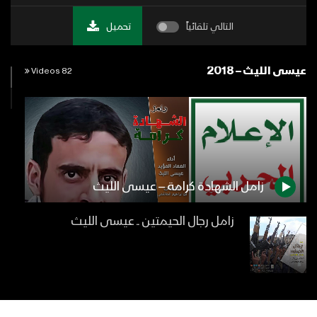
التالي تلقائياً
تحميل
عيسى الليث – 2018
82 Videos
زامل الشهادة كرامة – عيسى الليث
زامل رجال الحيمتين ــ عيسى الليث
مونتاج زامل شامخ كياني | عيسى الليث