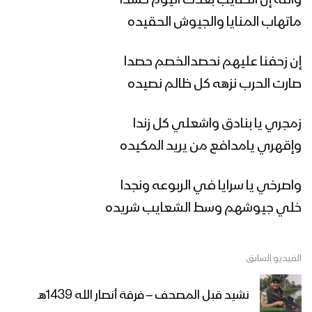
والله إن الكتايب بعدك اليوم حشدا
زامل بحور المرجلة – عيسى الليث
ماتهاب المنايا والجيوش الحقيده
إن زحفنا عليهم نحصدالخصم حصدا
صارت الحرب نزهه كل ظالم نصيده
زامل سم الأعداء – عيسى الليث
زمجري يا بنادق واشعلي كل زندا
وإقهري يامدافع من يريد المكيده
زامل على رمال الطف | عيسى الليث
واصرخي يا سرايا في الربوعه ونجدا
خلي جيوشهم وسط الشعايب شريده
زامل عهد الولاء | عيسى الليث – 1439هـ
الفيديو السابق
مونتاج زامل حائم الموت | عيسى الليث
نشيد قبل المصحف – فرقة أنصار الله 1439هـ