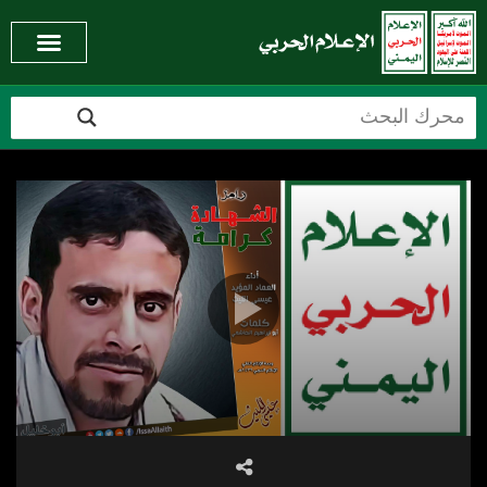
Video
Player
02:24
00:00