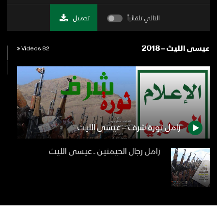
التالي تلقائياً
تحميل
عيسى الليث – 2018
82 Videos
زامل ثورة شرف – عيسى الليث
زامل رجال الحيمتين ــ عيسى الليث
مونتاج زامل شامخ كياني | عيسى الليث