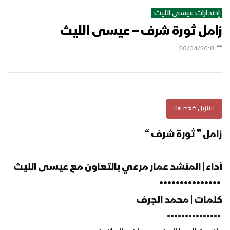
إصدارات عيسى الليث
زامل ثورة شرف – عيسى الليث
زامل بكيل – عيسى الليث
28/04/2018
زامل لابتي رازح – عيسى الليث
للتنزيل ضغط هنا
زامل ” ثورة شرف “
زامل حي جند الله | عيسى الليث
أداء | المنشد عمار مرعي بالتعاون مع عيسى الليث
‏ •••••••••••••••
زامل سنواصل | عيسى الليث & العماد
المؤيد
كلمات | محمد الجرف
‏ •••••••••••••••