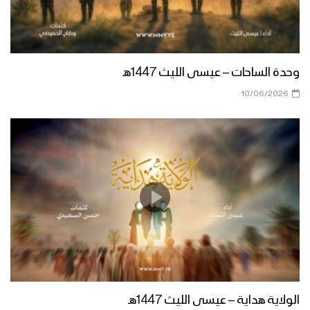
زامل القدس موعدنا | عيسى الليث 1439هـ
وحدة الساحات – عيسى الليث 1447هـ
10/06/2026
مونتاج زامل قسم ماننحني – عيسى الليث
زامل الصبر صبرين | عيسى الليث
زامل اهداء من وادي نحران الى السيد حسن
نصرالله – عيسى الليث
الولاية هداية – عيسى الليث 1447هـ