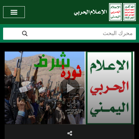
Video
Player
01:38
00:00