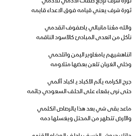
ثورة شرف ترِجع صفات الآدمي للآدمي
ثورة شرف يعني قيامه فوق الاعداء قايمه
زامل نور الهدى – عيسى الليث
والله معْنا مانبالي ياصفوف اتقدمي
نأكل من اتعدى المبادئ كالأسود الناقمه
مونتاج زامل ملاحم النصر – عيسى الليث
اتناهشيهم يامغاوير اليمن واتلحمي
1440هـ
وخلي الغربان تلعن بعضها متلاومه
جرح الكرامه يألم الأكباد يـ اكباد أألمي
زامل كلمة واحدة – عيسى الليث
حتى نرى بقعاء على الحلف السعودي جاثمه
ماعد بقى شي بعد هذا يالرصاص اتكلمي
زامل جبهات الشرف – عيسى الليث
والأرض تتطهر من المحتل ويغسلها دمه