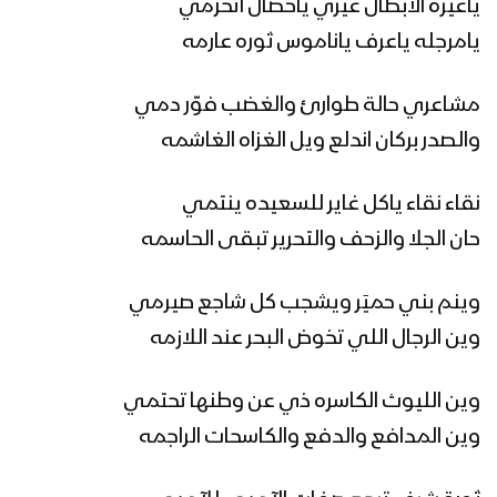
ياغيرة الابطال غيري ياخصال اتحزمي
زامل العز في حد السيوف – عيسى الليث
يامرجله ياعرف ياناموس ثوره عارمه
مشاعري حالة طوارئ والغضب فوّر دمي
زامل الموت الأزول | عيسى الليث
والصدر بركان اندلع ويل الغزاه الغاشمه
نقاء نقاء ياكل غاير للسعيده ينتمي
حان الجلا والزحف والتحرير تبقى الحاسمه
زامل فيلق الأهنوم – عيسى الليث
وينم بني حميَر ويشجب كل شاجع صيرمي
وين الرجال اللي تخوض البحر عند اللازمه
ساحة الإعداد – عيسى الليث
وين الليوث الكاسره ذي عن وطنها تحتمي
وين المدافع والدفع والكاسحات الراجمه
زامل شامخ كياني | عيسى الليث