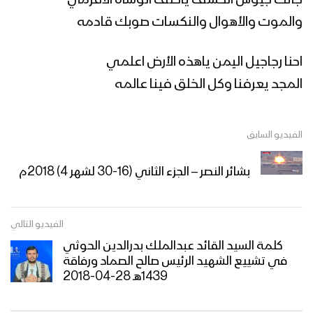
جاتك جيوش الخسف ياحلف الوشاه الأقزمي
زامل بحور المرجلة – عيسى الليث
والموت والأهوال والنكسات صوبك قادمه
احنا رجاجيل اليمن ياهذه الأرض اعلمي
المجد يعرفنا وكل الخلق فينا عالمه
زامل سم الأعداء – عيسى الليث
الفيديو السابق
زامل على رمال الطف | عيسى الليث
بشائر النصر – الجزء الثاني (16-30 لشهر 4) 2018م
زامل عهد الولاء | عيسى الليث – 1439هـ
الفيديو التالي
كلمة السيد القائد عبدالملك بدرالدين الحوثي
في تشييع الشهيد الرئيس صالح الصماد ورفاقة
1439هـ 28-04-2018
مونتاج زامل حائم الموت | عيسى الليث