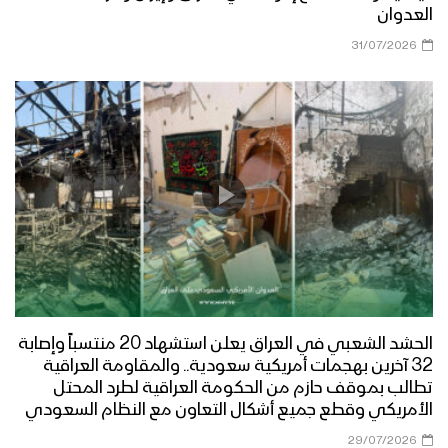
العدوان
31/07/2026
نشيد ثورة الحسين | كوكبة من المنشدين –
1445هـ
الحصن الحصين – القول السديد 1445هـ
الإمام الحسين “عليه السلام” – القول
السديد 1445هـ
الحشد الشعبي في العراق يعلن استشهاد 20 منتسباً وإصابة
32 آخرين بهجمات أمريكية سعودية.. والمقاومة العراقية
نشيد درب الحُسين – فرقة أنصار الله & فرقة
تطالب بموقف حازم من الحكومة العراقية لطرد المحتل
إزار 1445هـ
الأمريكي وقطع جميع أشكال التعاون مع النظام السعودي
29/07/2026