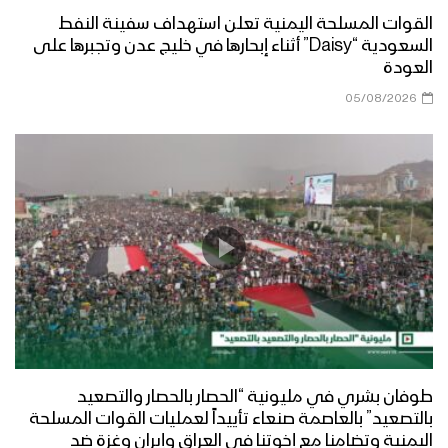
زامل فاجعة كربلاء | عيسى الليث 1445هـ
القوات المسلحة اليمنية تعلن استهداف سفينة النفط
السعودية “Daisy” أثناء إبحارها في خليج عدن وتجبرها على
العودة
05/08/2026
خطاب السيد القائد عبدالملك بدرالدين
الحوثي في ذكرى عاشوراء 10 محرم
1445هـ
موقف الإمام الحسين “عليه السلام” –
القول السديد 1445هـ
تعز – مقابلات مع المجاهدين المرابطين
في جبهات تعز بمناسبة ذكرى عاشوراء –
1445هـ
طوفان بشري في مليونية “الحصار بالحصار والتصعيد
بالتصعيد” بالعاصمة صنعاء تأييداً لعمليات القوات المسلحة
مدرسة كربلاء | فرقة وطن – 1445هـ
اليمنية وتضامنا مع إخوتنا في العراق وإيران وغزة ضد