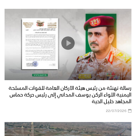
زامل حسينٌ روحُ انتمائي | عيسى الليث –
1444هـ
كلمة قائد الثورة السيد عبدالملك بدرالدين
الحوثي في ذكرى يوم عاشوراء 1444هـ –
08-08-2022م
مسيرات جماهيرية حاشدة في العاصمة
صنعاء وبقية المحافظات إحياءً لذكرى
عاشوراء ونصرة للشعب الفلسطيني 10
رسالة تهنئة من رئيس هيئة الأركان العامة للقوات المسلحة
محرم 1444هـ
اليمنية اللواء الركن يوسف المداني إلى رئيس حركة حماس
نشيد كربلائيون ــ فرقة المصطفى بضحيان
المجاهد خليل الحية
– 1444هـ
22/07/2026
رسائل أبطال الجيش واللجان الشعبية
بمناسبة ذكرى عاشوراء 1444هـ من عدة