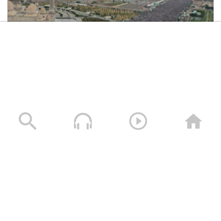
جبهات
نشيد الحسين الحسين | فرقة أنصار الله –
1444هـ
بركات الحسين | فرقة أنصار الله – 1444هـ
حشود غير مسبوقة في مليونية “جمعة التحذير والنفير”
العاصمة صنعاء ومختلف المحافظات – 3 صفر 1448هـ | 17
يوليو 2026م
نشيد أهواك حسين | فرقة أنصار الله –
17/07/2026
1444هـ
تحركُ الحسين – القول السديد – “عاشوراء”
1443هـ