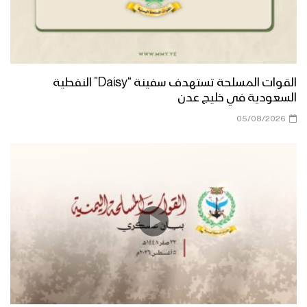
نجران – رسائل المجاهدين المرابطين في
جبهتي الظهرة والأجاشر بمناسبة ذكرى
عاشوراء – 1445هـ
القوات المسلحة تستهدف سفينة “Daisy” النفطية
السعودية في خليج عدن
مونتاج زامل على رمال الطف – عيسى
05/08/2026
الليث 1445هـ
يزيد وخطورته على الإسلام – القول
السديد 1445هـ
مأرب – رسائل المجاهدين المرابطين في
جبهة رغوان ومدغل بذكرى عاشوراء –
1445هـ