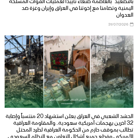
بالتصعيد” بالعاصمة صنعاء تأييداً لعمليات القوات المسلحة
اليمنية وتضامنا مع إخوتنا في العراق وإيران وغزة ضد
العدوان
31/07/2026
الحشد الشعبي في العراق يعلن استشهاد 20 منتسباً وإصابة
32 آخرين بهجمات أمريكية سعودية.. والمقاومة العراقية
تطالب بموقف حازم من الحكومة العراقية لطرد المحتل
الأمريكي وقطع جميع أشكال التعاون مع النظام السعودي