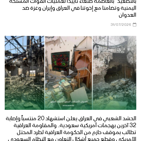
بالتصعيد” بالعاصمة صنعاء تأييداً لعمليات القوات المسلحة
اليمنية وتضامنا مع إخوتنا في العراق وإيران وغزة ضد
العدوان
31/07/2026
الحشد الشعبي في العراق يعلن استشهاد 20 منتسباً وإصابة
32 آخرين بهجمات أمريكية سعودية.. والمقاومة العراقية
تطالب بموقف حازم من الحكومة العراقية لطرد المحتل
الأمريكي وقطع جميع أشكال التعاون مع النظام السعودي