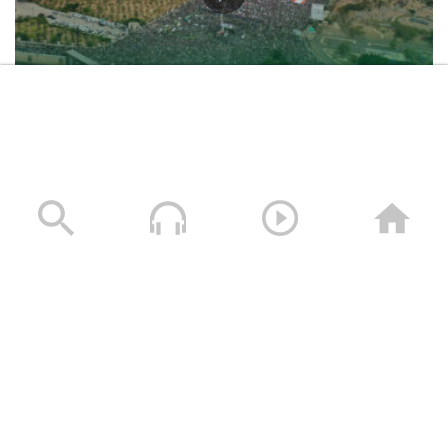
حشود غير مسبوقة في مليونية “جمعة التحذير والنفير”
العاصمة صنعاء ومختلف المحافظات – 3 صفر 1448هـ | 17
يوليو 2026م
17/07/2026