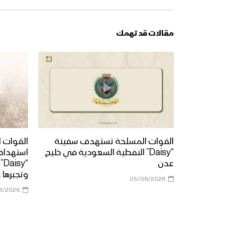
مقالات قد تهمك
القوات المسلحة تستهدف سفينة
القوات ا
“Daisy” النفطية السعودية في خليج
استهداف
عدن
“y
وتجبرها 
05/08/2026
8/2026