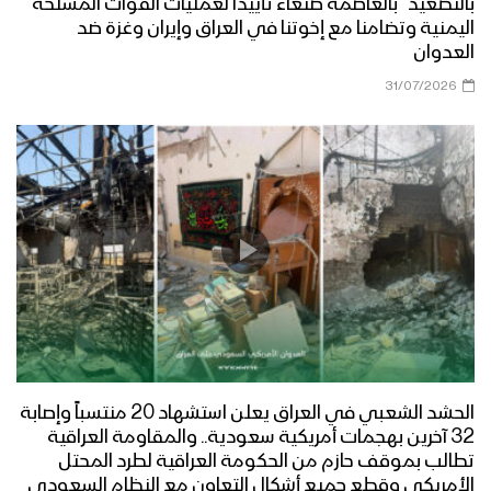
بالتصعيد” بالعاصمة صنعاء تأييداً لعمليات القوات المسلحة
اليمنية وتضامنا مع إخوتنا في العراق وإيران وغزة ضد
العدوان
31/07/2026
الحشد الشعبي في العراق يعلن استشهاد 20 منتسباً وإصابة
32 آخرين بهجمات أمريكية سعودية.. والمقاومة العراقية
تطالب بموقف حازم من الحكومة العراقية لطرد المحتل
الأمريكي وقطع جميع أشكال التعاون مع النظام السعودي