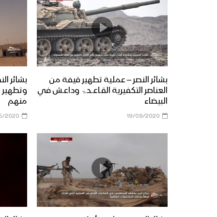
بشائر النصر – عملية تطهير قيفة من
بشائر الن
العناصر التكفيرية القـاعــدۃ وداعـش في
وتطهير م
البيضاء
منهم
5/2020
19/09/2020