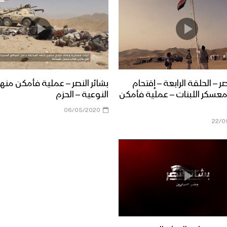
صر – الحلقة الرابعة – إقتحام
بشائر النصر – عملية فأمكن منه
عسكر اللبنات – عملية فأمكن
النوعية – الحزم
06/05/2020
22/0