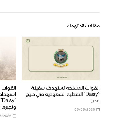
مقالات قد تهمك
القوات المسلحة تستهدف سفينة
القوات ا
“Daisy” النفطية السعودية في خليج
استهداف
عدن
“y
وتجبرها 
05/08/2026
8/2026