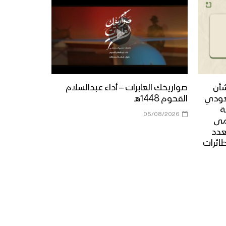
شأن
صواريخك العابرات – أداء عبدالسلام
عودي
القحوم 1448هـ
ة
05/08/2026
مى
عدد
طائرات