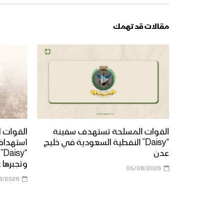
مقالات قد تهمك
القوات المسلحة تستهدف سفينة
القوات ا
“Daisy” النفطية السعودية في خليج
استهداف
عدن
“y
وتجبرها 
05/08/2026
8/2026