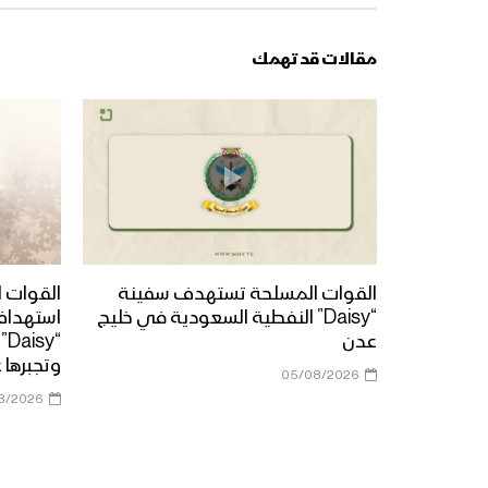
مقالات قد تهمك
القوات المسلحة تستهدف سفينة
القوات ا
“Daisy” النفطية السعودية في خليج
استهداف
عدن
“y
وتجبرها 
05/08/2026
8/2026