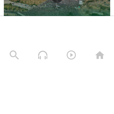
حشود غير مسبوقة في مليونية “جمعة التحذير والنفير”
العاصمة صنعاء ومختلف المحافظات – 3 صفر 1448هـ | 17
يوليو 2026م
17/07/2026