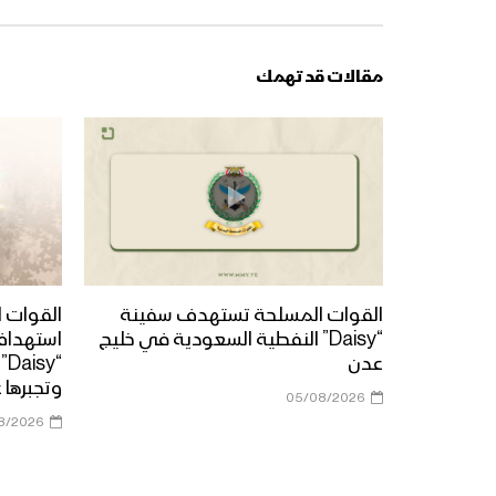
مقالات قد تهمك
القوات المسلحة تستهدف سفينة
القوات ا
“Daisy” النفطية السعودية في خليج
استهداف
عدن
“y
وتجبرها 
05/08/2026
8/2026