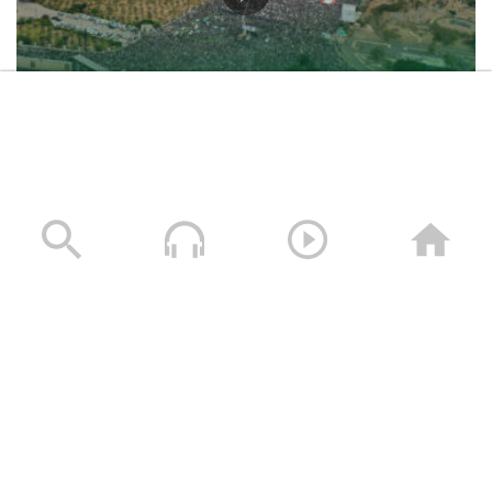
حشود غير مسبوقة في مليونية “جمعة التحذير والنفير”
العاصمة صنعاء ومختلف المحافظات – 3 صفر 1448هـ | 17
يوليو 2026م
17/07/2026