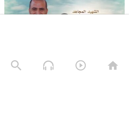
لكم الخلود – الشهيد محمد طه الجنيد (أبو طه)
13/01/2025