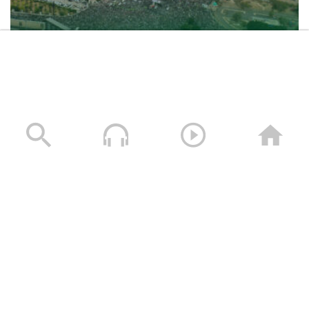
حشود غير مسبوقة في مليونية “جمعة التحذير والنفير”
العاصمة صنعاء ومختلف المحافظات – 3 صفر 1448هـ | 17
يوليو 2026م
17/07/2026