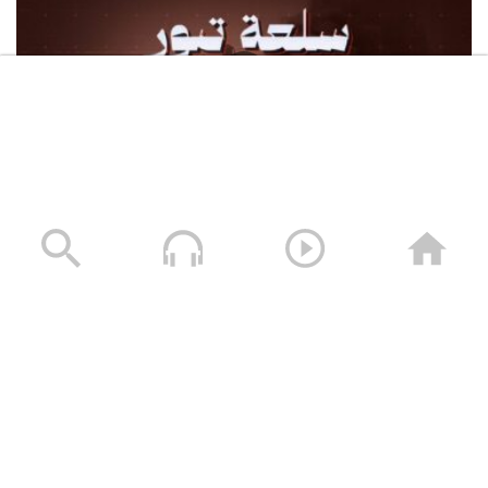
سلعة تبور – القول السديد 1448هـ
05/08/2026