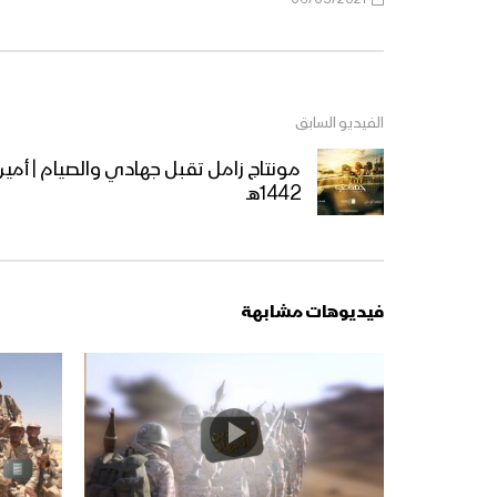
الفيديو السابق
مونتاج زامل تقبل جهادي والصيام | أمي
1442هـ
فيديوهات مشابهة