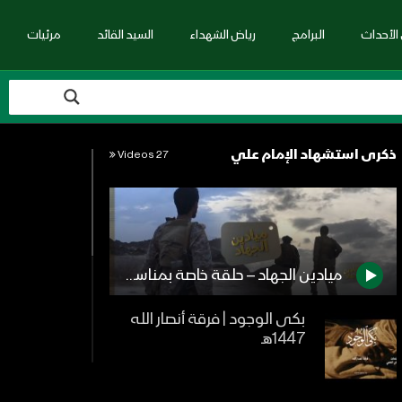
الأحداث
البرامج
رياض الشهداء
السيد القائد
مرئيات
ذكرى استشهاد الإمام علي
27 Videos
ميادين الجهاد – حلقة خاصة بمناسبة ذكرى استشهاد الإمام علي – الجوف خب وشعف
بكى الوجود | فرقة أنصار الله
1447هـ