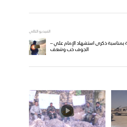
السديد 1444هـ
زامل أكبر مصيبة | عيسى الليث
– 1444هـ
الفيديو التالي
ة بمناسبة ذكرى استشهاد الإمام علي –
زامل استشهد أتقى الورى –
الجوف خب وشعف
عيسى الليث 1444هـ
المحاضرة الرمضانية التاسعة
عشرة (ذكرى استشهاد الإمام
علي عليه السلام) للسيد القائد
عبدالملك بدرالدين الحوثي 20
رمضان 1444هـ
نشيد من وحي المأساة | فرقة
أنصار الله – 1444هـ