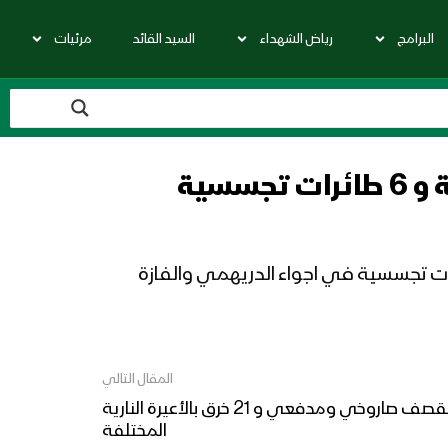
البرامج
رياض الشهداء
السيد القائد
مرئيات
سية
الخروق غارتان لطيران تجسسي على الفازة وتحليق طائرة حربية في اجواء كيلو16 و 6 طائرات تجسسية في اجواء الدريهمي والفازة
المقال التالي
المصدر: من بين الخروق 7 خرق بقصف صاروخي ومدفعي و 21 خرق بالأعيرة النارية
المختلفة