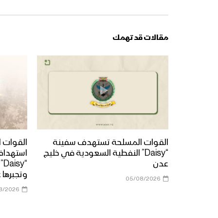
مقالات قد تهمك
القوات المسلحة تستهدف سفينة
القوات ا
“Daisy” النفطية السعودية في خليج
استهداف
عدن
“y
وتجبرها 
05/08/2026
8/2026