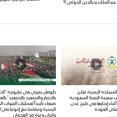
المحاضرة الرمضانية الحادية عشرة للسيد عبدالملك بدرالدين الحوثي 11
لمسلحة اليمنية تعلن
طوفان بشري في مليونية “الحص
 سفينة النفط السعودية
بالحصار والتصعيد بالتصعيد” بال
Dais” أثناء إبحارها في خليج عدن
صنعاء تأييداً لعمليات القوات 
على العودة
اليمنية وتضامنا مع إخوتنا في ا
وإيران وغزة ضد العدوان