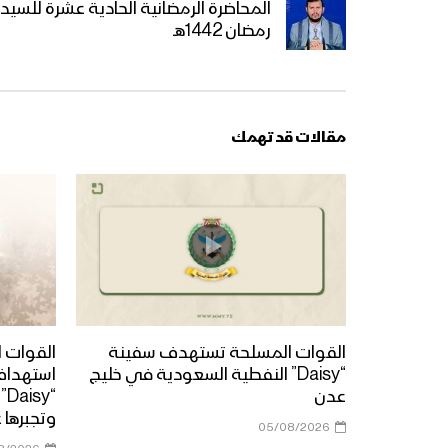
رمضان 1442هـ
مقالات قد تهمك
القوات المسلحة تستهدف سفينة
القوات ا
“Daisy” النفطية السعودية في خليج
استهداف
عدن
“y
وتجبرها 
05/08/2026