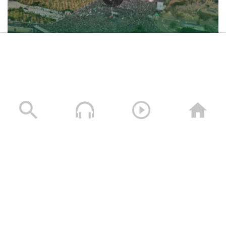
حشود غير مسبوقة في مليونية “جمعة التحذير والنفير”
العاصمة صنعاء ومختلف المحافظات – 3 صفر 1448هـ | 17
يوليو 2026م
17/07/2026