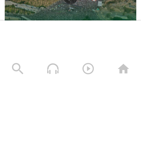
حشود غير مسبوقة في مليونية “جمعة التحذير والنفير”
العاصمة صنعاء ومختلف المحافظات – 3 صفر 1448هـ | 17
يوليو 2026م
17/07/2026