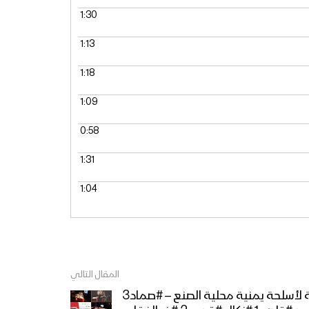
1:30
1:13
1:18
1:09
0:58
1:31
1:04
المقال التالي
مواصفات وتجارب ميدانية لأسلحة يمنية محلية الصنع – #صماد3