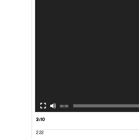
00:00
2:10
2:22