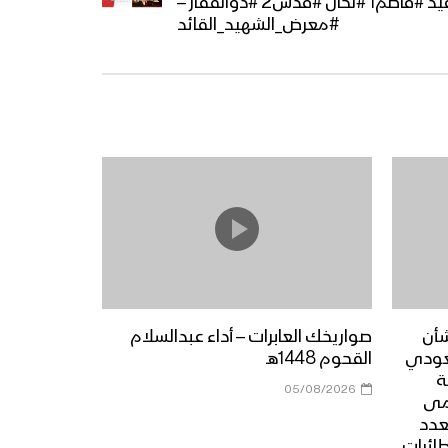
#شهاب #رجوم #خاطف #وعيد #قاصم1 #نكال #قدس2 #ذوالفقار –
#معرض_الشهيد_القائد
شأن
صواريخك العابرات – أداء عبدالسلام
عودي
القحوم 1448هـ
ة
05/08/2026
مى
عدد
طائرات