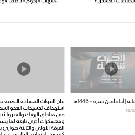
للصناعات العسكرية
ه | أداء أمين حمزة – 1448هـ
بيان القوات المسلحة اليمنية ب
استهداف تحشيدات العدو الس
06/0
في مناطق الرويك والعبر والثني
ومعسكرات أخرى تابعة لما يس
الفرقة الأولى والثالثة طوارئ ب
كبير من الصواريخ الباليستية وال