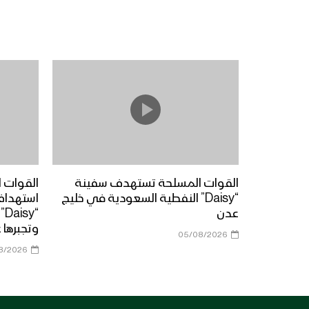
القوات المسلحة تستهدف سفينة
القوات ا
“Daisy” النفطية السعودية في خليج
استهداف
عدن
“y
وتجبرها 
05/08/2026
8/2026