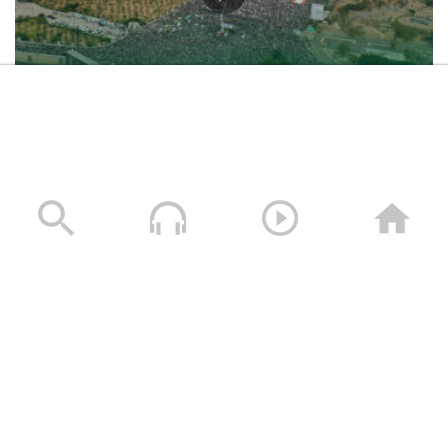
حشود غير مسبوقة في مليونية “جمعة التحذير والنفير”
العاصمة صنعاء ومختلف المحافظات – 3 صفر 1448هـ | 17
يوليو 2026م
17/07/2026