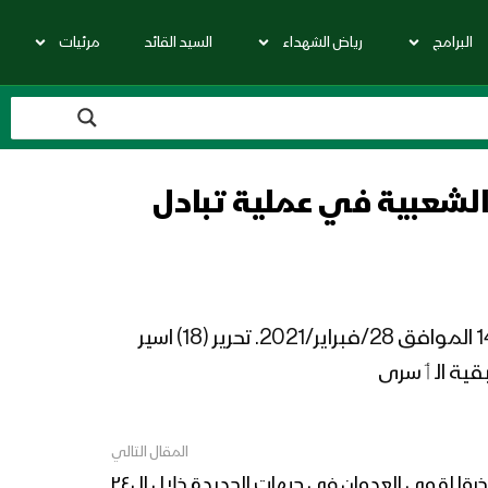
البرامج
رياض الشهداء
السيد القائد
مرئيات
لجيش واللجان الشعبية في عملية تبادل
رئيس اللجنة الوطنية لشؤون الأسرى عبدالقادر المرتضى: ‏بعون الله وتوفيقه تم اليوم الاحد 16/رجب/1442 الموافق 28/فبراير/2021. تحرير (18) اسير
بقية الٲسرى
المقال التالي
غرفة ضباط الإرتباط: 162 خرقا لقوى العدوان في جبهات الحديدة خلال ال٢٤