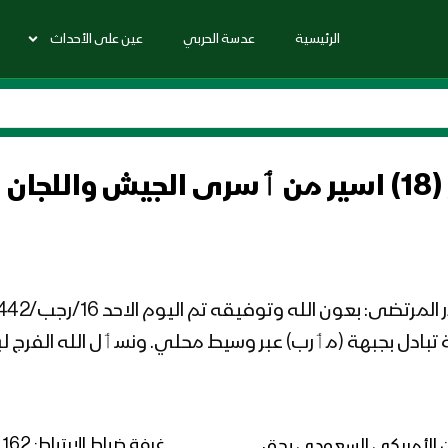
الرئيسية
عدسة الحربي
عين على الأحداث
عبدالقادر المرتضى: تم تحرير (18) اسير من ٲسرى ا
بادل بجبهة (مٲرب) عبر وسيط محلي. ونسٲل الله الفرج ل
وان الأمريكي السعودي بحق