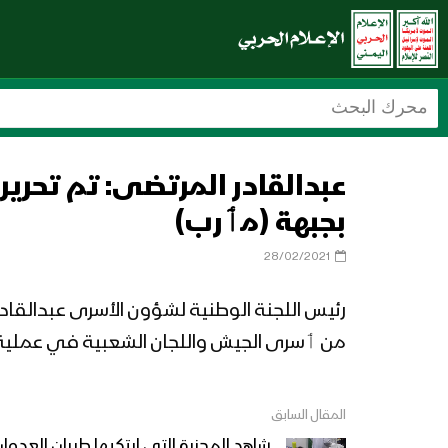
بجبهة (مٲرب)
28/02/2021
من ٲسرى الجيش واللجان الشعبية في عملية ت
المقال السابق
شاهد المجزرة التي ارتكبها طيران العد